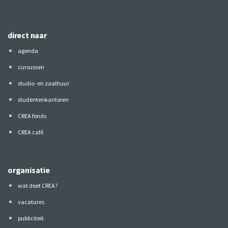
direct naar
agenda
cursussen
studio- en zaalhuur
studentenkantoren
CREA fonds
CREA café
organisatie
wat doet CREA?
vacatures
publiciteit