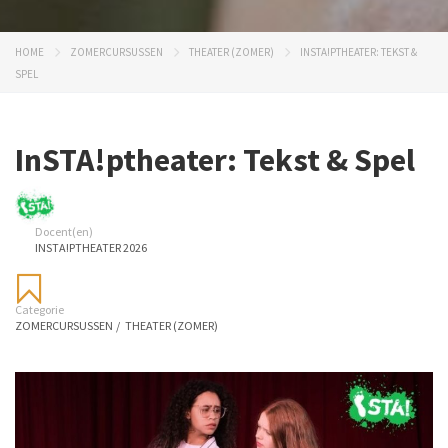
HOME
ZOMERCURSUSSEN
THEATER (ZOMER)
INSTA!PTHEATER: TEKST &
SPEL
InSTA!ptheater: Tekst & Spel
Docent(en)
INSTA!PTHEATER 2026
Categorie
ZOMERCURSUSSEN
/
THEATER (ZOMER)