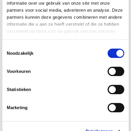
informatie over uw gebruik van onze site met onze
partners voor social media, adverteren en analyse. Deze
Iedereen is welkom!
partners kunnen deze gegevens combineren met andere
informatie die u aan ze heeft verstrekt of die ze hebben
verzameld op basis van uw gebruik van hun services.
Cursusrooster
Toestemmingsselectie
Noodzakelijk
x ALLE FILTERS HERSTELLEN
tijd
startdatum
Voorkeuren
wo 13:30 - 16:00
15-07-2026
duur
periode
Statistieken
1 dag
blok 4 - zomer
prijs
ⓘ
cursusnummer
Marketing
student:
€28
525409
jong-alumnus UvA/HvA:
€42
oud-alumnus UvA/HvA:
€48