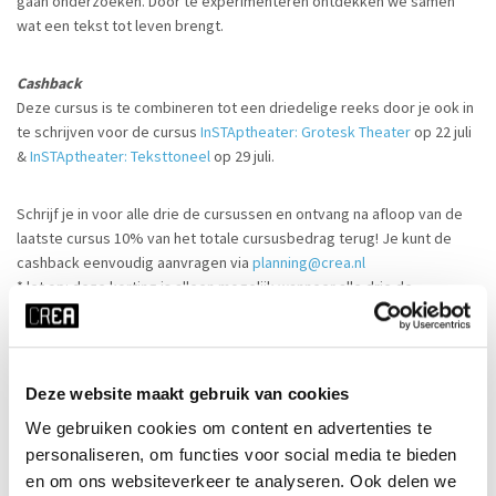
gaan onderzoeken. Door te experimenteren ontdekken we samen
wat een tekst tot leven brengt.
Cashback
Deze cursus is te combineren tot een driedelige reeks door je ook in
te schrijven voor de cursus
InSTAptheater: Grotesk Theater
op 22 juli
&
InSTAptheater: Teksttoneel
op 29 juli.
Schrijf je in voor alle drie de cursussen en ontvang na afloop van de
laatste cursus 10% van het totale cursusbedrag terug! Je kunt de
cashback eenvoudig aanvragen via
planning@crea.nl
* let op: deze korting is alleen mogelijk wanneer alle drie de
cursussen door zijn gegaan en je daadwerkelijk hebt deelgenomen.
Het kortingsbedrag en het
cashback
bedrag worden afgerond op
hele euro’s.
Deze website maakt gebruik van cookies
We gebruiken cookies om content en advertenties te
personaliseren, om functies voor social media te bieden
Ingangsniveau
en om ons websiteverkeer te analyseren. Ook delen we