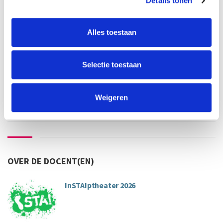
Details tonen
medewerker UvA/HvA:
€42
overigen:
€56
docent
taal
Alles toestaan
InSTAptheater 2026
Selectie toestaan
inschrijven niet meer mogelijk
Weigeren
OVER DE DOCENT(EN)
InSTA!ptheater 2026