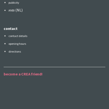
publicity
(NL)
ANBI
contact
contact details
opening hours
directions
become a CREA friend!