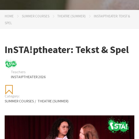
HOME
SUMMER COURSES
THEATRE (SUMMER)
INSTA!PTHEATER: TEKST &
SPEL
InSTA!ptheater: Tekst & Spel
Teachers
INSTA!PTHEATER 2026
Category:
SUMMER COURSES
/
THEATRE (SUMMER)