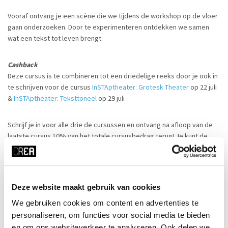
Vooraf ontvang je een scène die we tijdens de workshop op de vloer
gaan onderzoeken. Door te experimenteren ontdekken we samen
wat een tekst tot leven brengt.
Cashback
Deze cursus is te combineren tot een driedelige reeks door je ook in
te schrijven voor de cursus
InSTAptheater: Grotesk Theater
op 22 juli
&
InSTAptheater: Teksttoneel
op 29 juli
Schrijf je in voor alle drie de cursussen en ontvang na afloop van de
laatste cursus 10% van het totale cursusbedrag terug! Je kunt de
cashback eenvoudig aanvragen via
planning@crea.nl
* let op: deze korting is alleen mogelijk wanneer alle drie de
cursussen door zijn gegaan en je daadwerkelijk hebt deelgenomen.
Het kortingsbedrag en het
cashback
bedrag worden afgerond op
Deze website maakt gebruik van cookies
hele euro’s.
We gebruiken cookies om content en advertenties te
personaliseren, om functies voor social media te bieden
Ingangsniveau
en om ons websiteverkeer te analyseren. Ook delen we