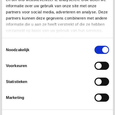
informatie over uw gebruik van onze site met onze
partners voor social media, adverteren en analyse. Deze
Iedereen is welkom!
partners kunnen deze gegevens combineren met andere
informatie die u aan ze heeft verstrekt of die ze hebben
verzameld op basis van uw gebruik van hun services.
Cursusrooster
Toestemmingsselectie
Noodzakelijk
x RESET ALL FILTERS
Voorkeuren
time
start date
Wed 13:30 - 16:00
15-07-2026
Statistieken
duration
season
1 day
block 4 - summer
Marketing
cost
ⓘ
course no
student:
€28
525409
young-alumnus UvA/HvA:
€42