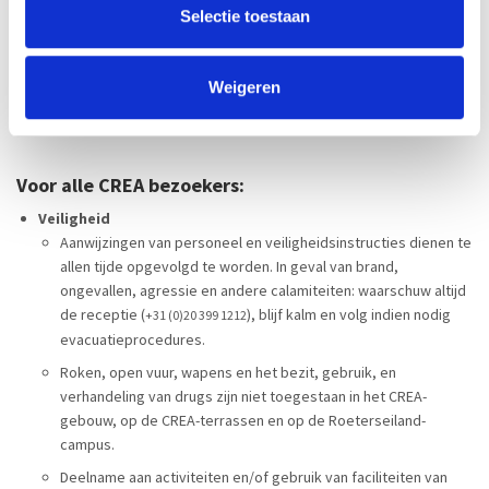
Selectie toestaan
Huisregels
Door het CREA-gebouw te betreden en/of gebruik te maken van de
Weigeren
diensten en/of faciliteiten ga je ermee akkoord je aan de huisregels
te houden.
Voor alle CREA bezoekers:
Veiligheid
Aanwijzingen van personeel en veiligheidsinstructies dienen te
allen tijde opgevolgd te worden. In geval van brand,
ongevallen, agressie en andere calamiteiten: waarschuw altijd
de receptie (
), blijf kalm en volg indien nodig
+31 (0)20 399 1212
evacuatieprocedures.
Roken, open vuur, wapens en het bezit, gebruik, en
verhandeling van drugs zijn niet toegestaan in het CREA-
gebouw, op de CREA-terrassen en op de Roeterseiland-
campus.
Deelname aan activiteiten en/of gebruik van faciliteiten van