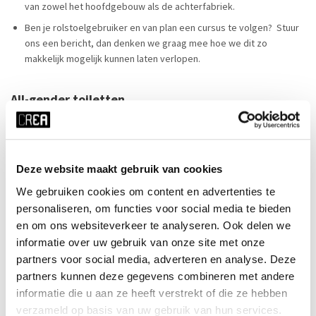
van zowel het hoofdgebouw als de achterfabriek.
Ben je rolstoelgebruiker en van plan een cursus te volgen? Stuur
ons een bericht, dan denken we graag mee hoe we dit zo
makkelijk mogelijk kunnen laten verlopen.
All-gender toiletten
Alle toiletten bij CREA zijn all-gender, echter zijn er toiletruimten
waar ook urinoirs aanwezig zijn, dit staat met een icoon op de
deur aangegeven.
Deze website maakt gebruik van cookies
Stilteruimtes
We gebruiken cookies om content en advertenties te
personaliseren, om functies voor social media te bieden
Heb je behoefte aan een stilteruimte om te mediteren, ontprikkelen,
en om ons websiteverkeer te analyseren. Ook delen we
bidden of iets anders? Dan kan je terecht bij gebouw J/K, ruimte B.93
informatie over uw gebruik van onze site met onze
op de UvA Roeterseilandcampus. Deze locatie biedt speciale
partners voor social media, adverteren en analyse. Deze
stilteruimtes, bedoeld als ruimte waar mensen zich kunnen
terugtrekken.
Lees daar meer over op deze pagina.
partners kunnen deze gegevens combineren met andere
Mocht dit niet uitkomen, dan kan onze receptie altijd een andere
informatie die u aan ze heeft verstrekt of die ze hebben
oplossing voor je zoeken.
verzameld op basis van uw gebruik van hun services.