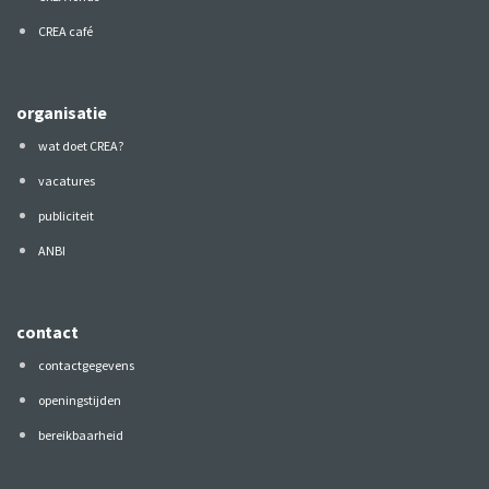
CREA café
organisatie
wat doet CREA?
vacatures
publiciteit
ANBI
contact
contactgegevens
openingstijden
bereikbaarheid