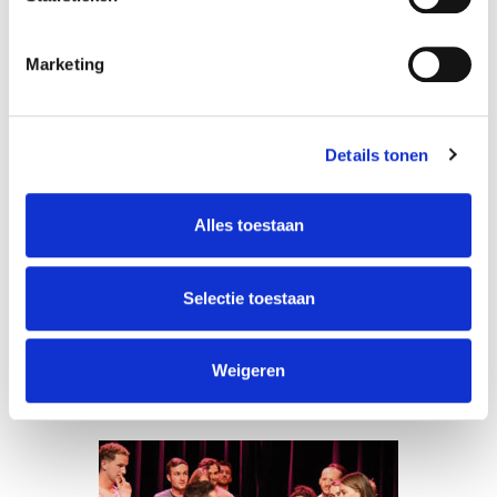
Marketing
Improv Theatre:
Details tonen
Intermediate
Jochem Meijer
Alles toestaan
Selectie toestaan
MEER INFO
Weigeren