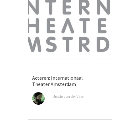
Acteren: Internationaal
Theater Amsterdam
Justin van der Veen
MEER INFO