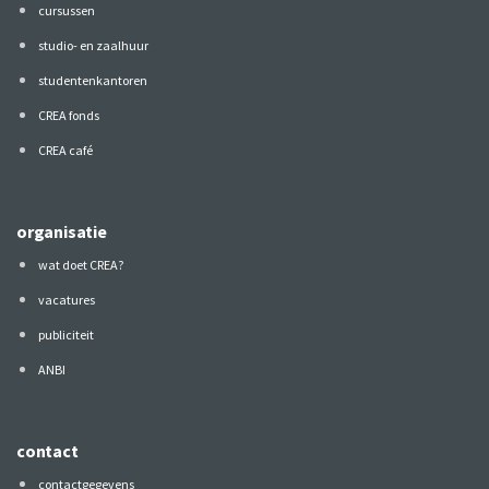
cursussen
studio- en zaalhuur
studentenkantoren
CREA fonds
CREA café
organisatie
wat doet CREA?
vacatures
publiciteit
ANBI
contact
contactgegevens