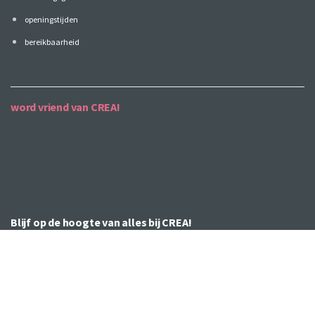
openingstijden
bereikbaarheid
word vriend van CREA!
Blijf op de hoogte van alles bij CREA!
Wil je liever niets missen? Meld je dan aan voor de CREA
nieuwsbrief met het laatste nieuws over de CREA cursussen,
CREA agenda, speciale feestjes & events en de CREA
eindpresentaties.