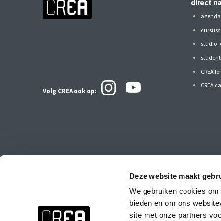
direct n
agenda
cursuss
studio-
studen
CREA fo
CREA ca
Volg CREA ook
op:
Deze website maakt gebru
Blijf op de hoogte van alles bij CREA!
We gebruiken cookies om c
Wil je liever niets missen? Meld je dan aan voor de CREA nieuwsbri
bieden en om ons websitev
cursussen, CREA agenda, speciale feestjes & events en de CREA eind
site met onze partners vo