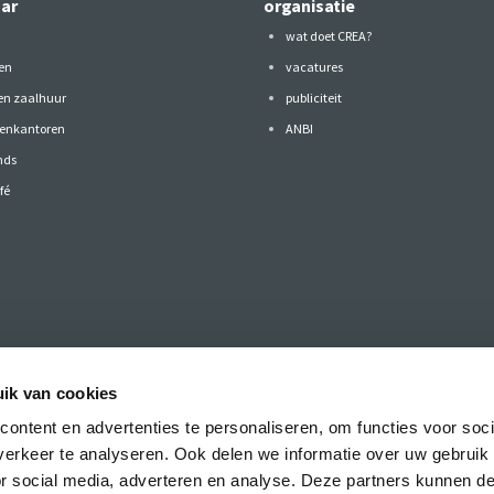
aar
organisatie
wat doet CREA?
en
vacatures
 en zaalhuur
publiciteit
tenkantoren
ANBI
nds
fé
ik van cookies
ontent en advertenties te personaliseren, om functies voor soci
ef met het laatste nieuws over de CREA
erkeer te analyseren. Ook delen we informatie over uw gebruik
presentaties.
or social media, adverteren en analyse. Deze partners kunnen 