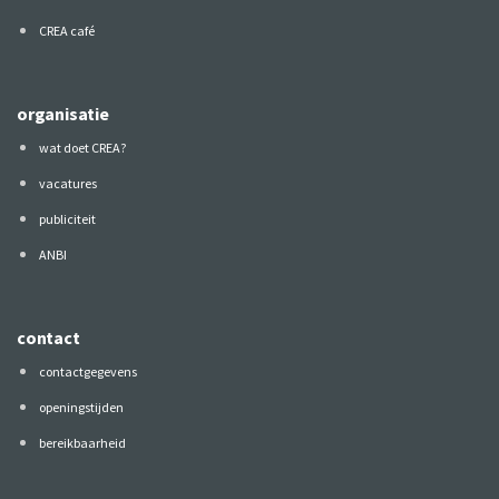
CREA café
organisatie
wat doet CREA?
vacatures
publiciteit
ANBI
contact
contactgegevens
openingstijden
bereikbaarheid