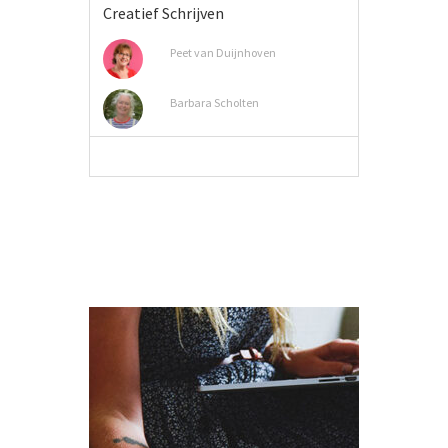
Creatief Schrijven
Peet van Duijnhoven
Barbara Scholten
MEER INFO