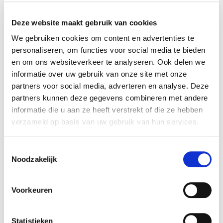
x ALLE FILTERS HERSTELLEN
Deze website maakt gebruik van cookies
tijd
startdatum
We gebruiken cookies om content en advertenties te
ma 11:00 - 17:00
13-07-2026
personaliseren, om functies voor social media te bieden
en om ons websiteverkeer te analyseren. Ook delen we
duur
periode
informatie over uw gebruik van onze site met onze
5 dagen
blok 4 - zomer
partners voor social media, adverteren en analyse. Deze
prijs
ⓘ
cursusnummer
partners kunnen deze gegevens combineren met andere
student:
€215
525408
informatie die u aan ze heeft verstrekt of die ze hebben
jong-alumnus UvA/HvA:
€322
verzameld op basis van uw gebruik van hun services.
oud-alumnus UvA/HvA:
€365
medewerker UvA/HvA:
€322
Toestemmingsselectie
overigen:
€430
Noodzakelijk
docent
taal
Marrit Bausch
Voorkeuren
inschrijven niet meer mogelijk
Statistieken