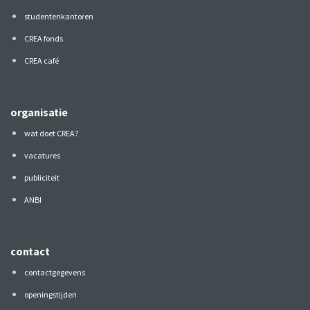
studentenkantoren
CREA fonds
CREA café
organisatie
wat doet CREA?
vacatures
publiciteit
ANBI
contact
contactgegevens
openingstijden