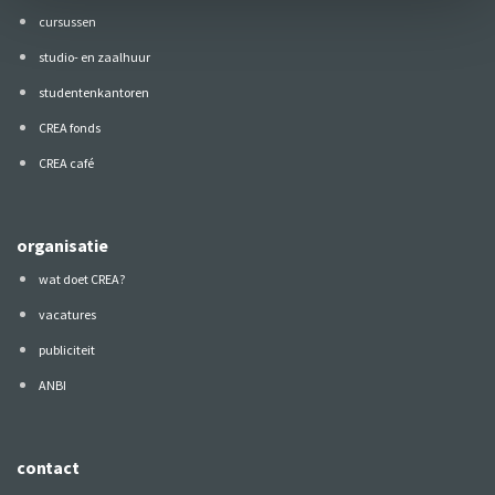
cursussen
studio- en zaalhuur
studentenkantoren
CREA fonds
CREA café
organisatie
wat doet CREA?
vacatures
publiciteit
ANBI
contact