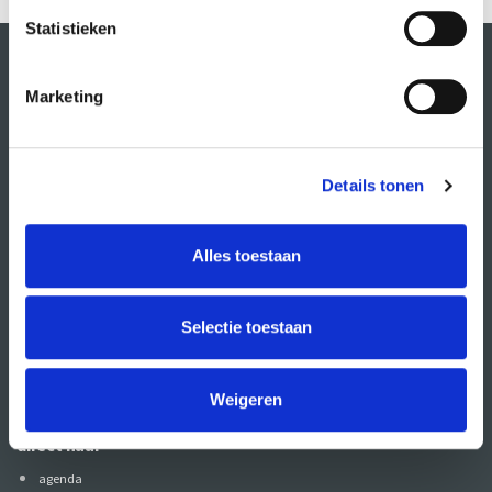
Statistieken
Marketing
Details tonen
Alles toestaan
Volg CREA ook
op:
Selectie toestaan
Weigeren
direct naar
agenda