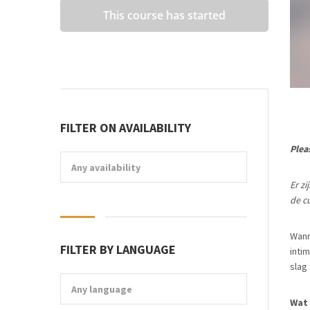
This course has started
FILTER ON AVAILABILITY
Plea
Any availability
Er z
de cu
Wann
FILTER BY LANGUAGE
inti
slag
Any language
Wat