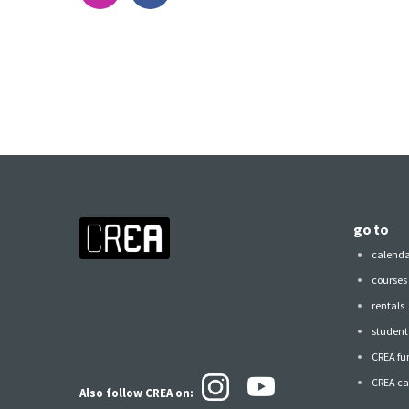
go to
calend
courses
rentals
student 
CREA fu
CREA ca
Also follow CREA
on: