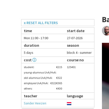
B
x RESET ALL FILTERS
time
start date
Mon 11:00 - 17:00
27-07-2026
duration
season
5 days
block 4 - summer
cost
ⓘ
course no
student:
€215
125401
young-alumnus UvA/HvA:
old-alumnus UvA/HvA:
€322
employee UvA/HvA:
€322
€365
others:
€430
teacher
language
Sander Heezen