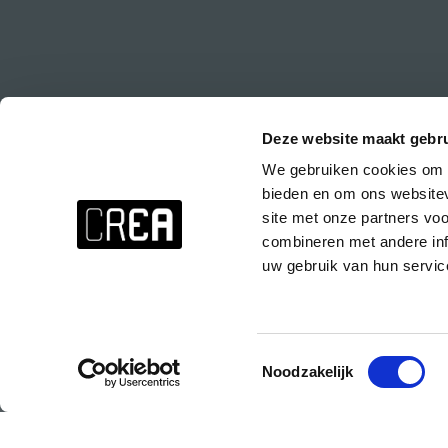
Deze website maakt gebru
We gebruiken cookies om c
Stay up to date about everything at CREA!
bieden en om ons websitev
Don't want to miss anything? Subscribe to the CREA newsletter wit
site met onze partners vo
events at CREA, special parties and the CREA course presentations.
combineren met andere inf
uw gebruik van hun servic
Subscribe to the CREA newsletter!
Toestemmingsselectie
Noodzakelijk
© 2025 Copyright CREA