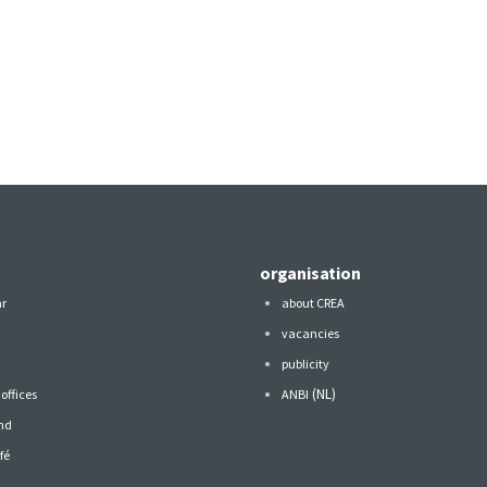
organisation
ar
about CREA
vacancies
publicity
(NL)
offices
ANBI
nd
fé