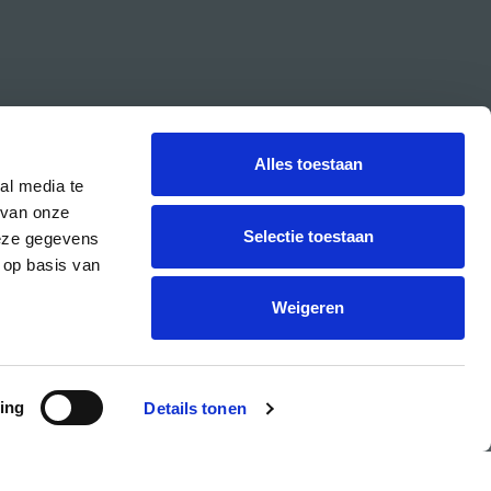
Alles toestaan
al media te
 van onze
Selectie toestaan
deze gegevens
 op basis van
CREA is the cultural student centre of the UvA.
Weigeren
ing
Details tonen
PRIVACY & COOKIE STATEMENT