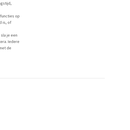
gstijd,
 functies op
 is, of
sla je een
tera. Iedere
 met de