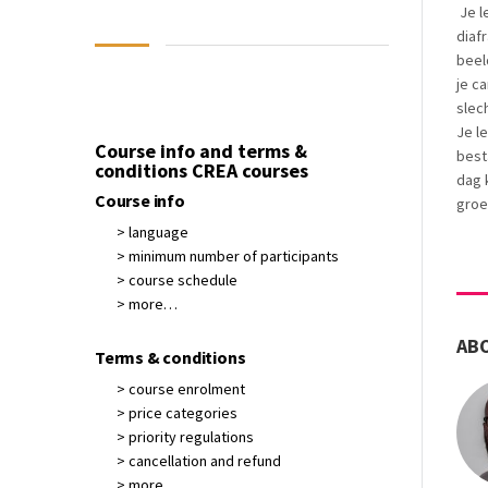
Je l
diaf
beel
je c
slech
Je l
Course info and terms &
best
conditions CREA courses
dag 
Course info
groe
> language
> minimum number of participants
> course schedule
> more…
AB
Terms & conditions
> course enrolment
> price categories
> priority regulations
> cancellation and refund
> more…