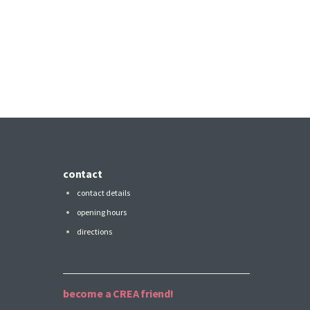
contact
contact details
opening hours
directions
become a CREA friend!