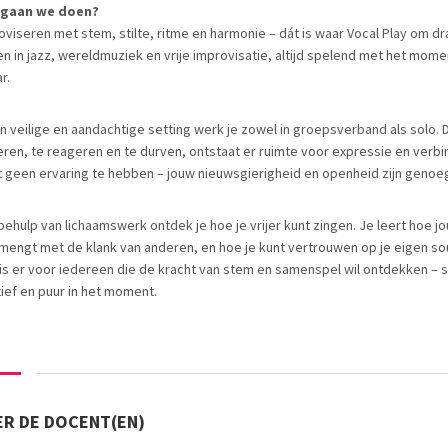
 gaan we doen?
oviseren met stem, stilte, ritme en harmonie – dát is waar Vocal Play om dr
en in jazz, wereldmuziek en vrije improvisatie, altijd spelend met het mom
r.
en veilige en aandachtige setting werk je zowel in groepsverband als solo. 
teren, te reageren en te durven, ontstaat er ruimte voor expressie en verbi
t geen ervaring te hebben – jouw nieuwsgierigheid en openheid zijn genoe
behulp van lichaamswerk ontdek je hoe je vrijer kunt zingen. Je leert hoe 
 mengt met de klank van anderen, en hoe je kunt vertrouwen op je eigen so
 is er voor iedereen die de kracht van stem en samenspel wil ontdekken – 
ïtief en puur in het moment.
R DE DOCENT(EN)