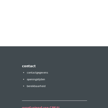
contact
contactgegevens
openingstijden
bereikbaarheid
word vriend van CREA!