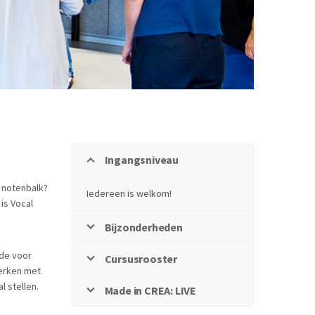
Ingangsniveau
f notenbalk?
Iedereen is welkom!
 is Vocal
Bijzonderheden
ode voor
Cursusrooster
werken met
l stellen.
Made in CREA: LIVE