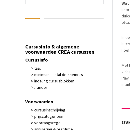
Wat
Impr
duik
elkaa
In e
luis
Cursusinfo & algemene
hoef
voorwaarden CREA cursussen
Cursusinfo
Met 
> taal
zich
> minimum aantal deelnemers
Play
> indeling cursusblokken
intu
> …meer
Voorwaarden
> cursusinschrijving
> prijscategorieën
OVE
> voorrangsregel
> annulering & restitutie