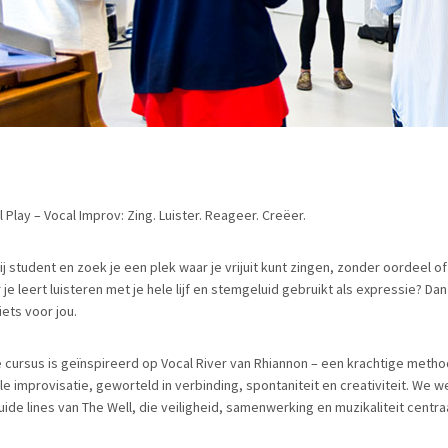
 Play – Vocal Improv: Zing. Luister. Reageer. Creëer.
jij student en zoek je een plek waar je vrijuit kunt zingen, zonder oordeel o
je leert luisteren met je hele lijf en stemgeluid gebruikt als expressie? Dan
iets voor jou.
 cursus is geïnspireerd op Vocal River van Rhiannon – een krachtige meth
le improvisatie, geworteld in verbinding, spontaniteit en creativiteit. We 
uide lines van The Well, die veiligheid, samenwerking en muzikaliteit centraa