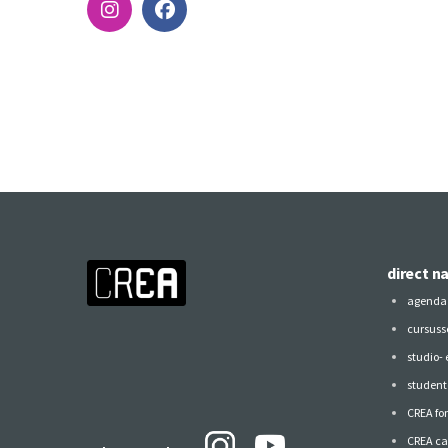
direct n
agenda
cursuss
studio-
studen
CREA fo
CREA ca