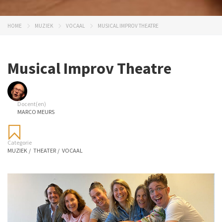
HOME
MUZIEK
VOCAAL
MUSICAL IMPROV THEATRE
Musical Improv Theatre
Docent(en)
MARCO MEURS
Categorie
MUZIEK
/
THEATER
/
VOCAAL