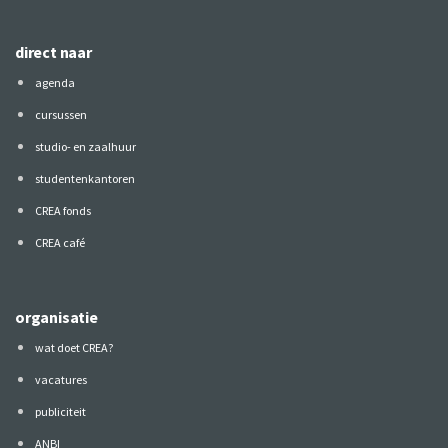
direct naar
agenda
cursussen
studio- en zaalhuur
studentenkantoren
CREA fonds
CREA café
organisatie
wat doet CREA?
vacatures
publiciteit
ANBI