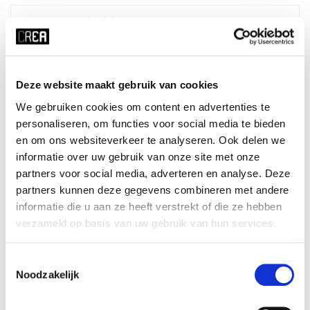
Course schedule
Made in CREA: LIVE
Deze website maakt gebruik van cookies
We gebruiken cookies om content en advertenties te
x ALLE FILTERS HERSTELLEN
personaliseren, om functies voor social media te bieden
tijd
startdatum
en om ons websiteverkeer te analyseren. Ook delen we
informatie over uw gebruik van onze site met onze
wo 19:15 - 21:15
23-09-2026
partners voor social media, adverteren en analyse. Deze
duur
periode
partners kunnen deze gegevens combineren met andere
10 weken
blok 1 - herfst
informatie die u aan ze heeft verstrekt of die ze hebben
prijs
ⓘ
cursusnummer
verzameld op basis van uw gebruik van hun services.
student UvA:
€165
526108
student overig:
€216
Toestemmingsselectie
jong-alumnus UvA:
€263
Noodzakelijk
oud-alumnus UvA:
€300
medewerker/PhD UvA:
€263