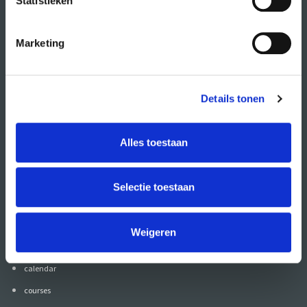
Statistieken
Marketing
Details tonen
Alles toestaan
Also follow CREA
on:
Selectie toestaan
Weigeren
go to
calendar
courses