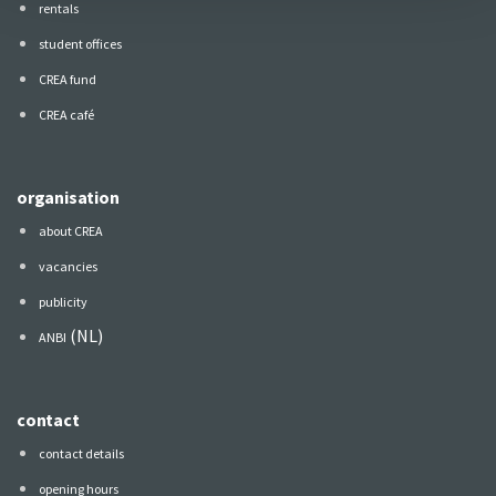
rentals
student offices
CREA fund
CREA café
organisation
about CREA
vacancies
publicity
(NL)
ANBI
contact
contact details
opening hours