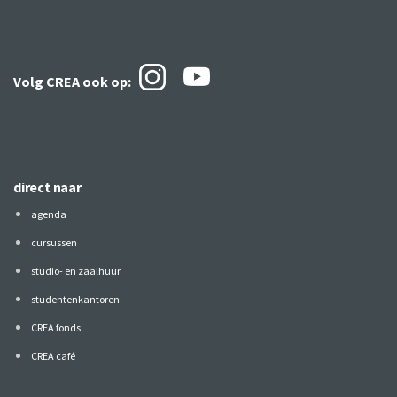
Volg CREA ook
op:
direct naar
agenda
cursussen
studio- en zaalhuur
studentenkantoren
CREA fonds
CREA café