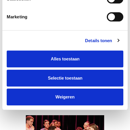
Marketing
Improv Theatre:
Details tonen
Intermediate
Jochem Meijer
Alles toestaan
Selectie toestaan
MEER INFO
Weigeren