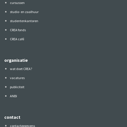
cursussen
studio- en zaalhuur
studentenkantoren
CREA fonds
CREA café
organisatie
wat doet CREA?
vacatures
publiciteit
ANBI
contact
contactgegevens