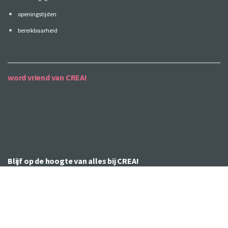
openingstijden
bereikbaarheid
word vriend van CREA!
Blijf op de hoogte van alles bij CREA!
Wil je liever niets missen? Meld je dan aan voor de CREA
nieuwsbrief met het laatste nieuws over de CREA cursussen,
CREA agenda, speciale feestjes & events en de CREA
eindpresentaties.