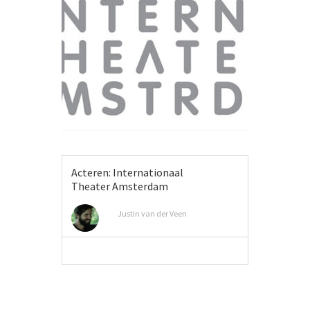
Acteren: Internationaal
Theater Amsterdam
Justin van der Veen
MEER INFO