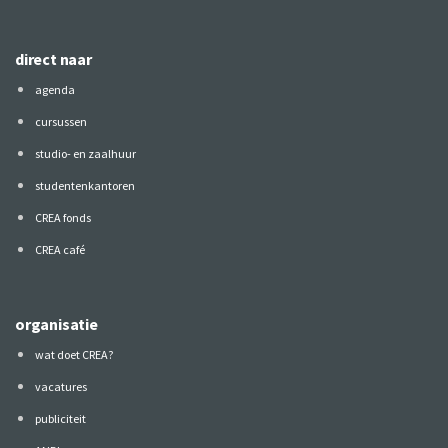
direct naar
agenda
cursussen
studio- en zaalhuur
studentenkantoren
CREA fonds
CREA café
organisatie
wat doet CREA?
vacatures
publiciteit