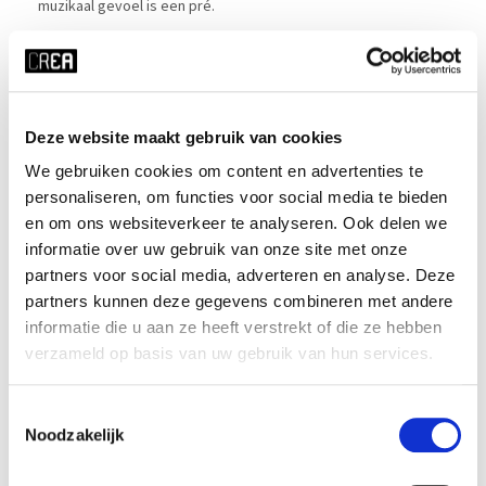
muzikaal gevoel is een pré.
Cursusrooster
Deze website maakt gebruik van cookies
We gebruiken cookies om content en advertenties te
personaliseren, om functies voor social media te bieden
x ALLE FILTERS HERSTELLEN
en om ons websiteverkeer te analyseren. Ook delen we
tijd
startdatum
informatie over uw gebruik van onze site met onze
partners voor social media, adverteren en analyse. Deze
ma 11:00 - 17:00
20-07-2026
partners kunnen deze gegevens combineren met andere
duur
periode
informatie die u aan ze heeft verstrekt of die ze hebben
5 dagen
blok 4 - zomer
verzameld op basis van uw gebruik van hun services.
prijs
ⓘ
cursusnummer
Toestemmingsselectie
student:
€215
225406
Noodzakelijk
jong-alumnus UvA/HvA:
€322
oud-alumnus UvA/HvA:
€365
medewerker UvA/HvA:
€322