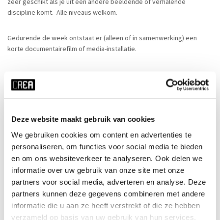
zeer geschikt als je uit een andere beeldende of verhalende
discipline komt. Alle niveaus welkom.
Gedurende de week ontstaat er (alleen of in samenwerking) een
korte documentairefilm of media-installatie.
Ingangsniveau
Iedereen is welkom!
Deze website maakt gebruik van cookies
We gebruiken cookies om content en advertenties te
Bijzonderheden
personaliseren, om functies voor social media te bieden
en om ons websiteverkeer te analyseren. Ook delen we
Cursusrooster
informatie over uw gebruik van onze site met onze
partners voor social media, adverteren en analyse. Deze
partners kunnen deze gegevens combineren met andere
informatie die u aan ze heeft verstrekt of die ze hebben
x ALLE FILTERS HERSTELLEN
verzameld op basis van uw gebruik van hun services.