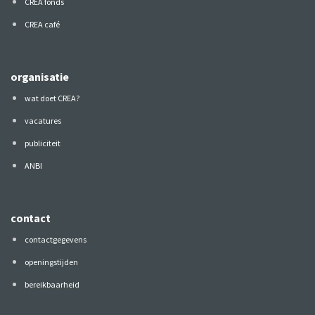
CREA fonds
CREA café
organisatie
wat doet CREA?
vacatures
publiciteit
ANBI
contact
contactgegevens
openingstijden
bereikbaarheid