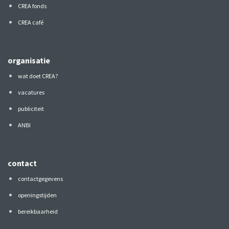
CREA fonds
CREA café
organisatie
wat doet CREA?
vacatures
publiciteit
ANBI
contact
contactgegevens
openingstijden
bereikbaarheid