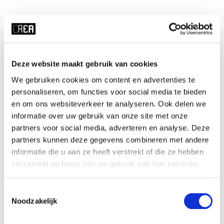
Details
Course schedule
Deze website maakt gebruik van cookies
We gebruiken cookies om content en advertenties te
personaliseren, om functies voor social media te bieden
x ALLE FILTERS HERSTELLEN
en om ons websiteverkeer te analyseren. Ook delen we
informatie over uw gebruik van onze site met onze
tijd
startdatum
partners voor social media, adverteren en analyse. Deze
za 12:30 - 16:30
18-07-2026
partners kunnen deze gegevens combineren met andere
duur
periode
informatie die u aan ze heeft verstrekt of die ze hebben
1 dag
blok 4 - zomer
verzameld op basis van uw gebruik van hun services.
prijs
ⓘ
cursusnummer
Toestemmingsselectie
student:
€60
425402
Noodzakelijk
jong-alumnus UvA/HvA:
€90
oud-alumnus UvA/HvA:
€100