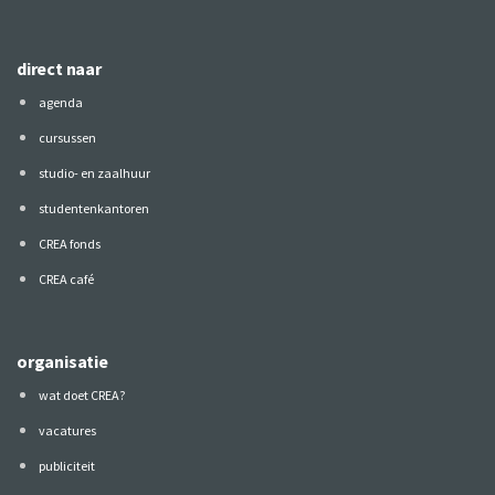
direct naar
agenda
cursussen
studio- en zaalhuur
studentenkantoren
CREA fonds
CREA café
organisatie
wat doet CREA?
vacatures
publiciteit