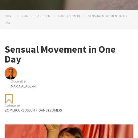
HOME
ZOMERCURSUSSEN
DANS (ZOMER)
SENSUAL MOVEMENT IN ONE
DAY
Sensual Movement in One
Day
Docent(en)
MARIA ALABERN
Categorie
ZOMERCURSUSSEN
/
DANS (ZOMER)