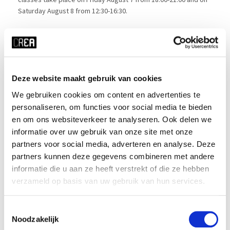
Saturday August 8 from 12:30-16:30.
For more practical information about the summer courses,
check out
this page
.
Deze website maakt gebruik van cookies
We gebruiken cookies om content en advertenties te
personaliseren, om functies voor social media te bieden
en om ons websiteverkeer te analyseren. Ook delen we
x ALLE FILTERS HERSTELLEN
informatie over uw gebruik van onze site met onze
partners voor social media, adverteren en analyse. Deze
tijd
startdatum
partners kunnen deze gegevens combineren met andere
vr 18:00 - 21:00
07-08-2026
informatie die u aan ze heeft verstrekt of die ze hebben
duur
periode
verzameld op basis van uw gebruik van hun services.
2 dagen
blok 4 - zomer
prijs
ⓘ
cursusnummer
Toestemmingsselectie
Noodzakelijk
student:
€63
425407