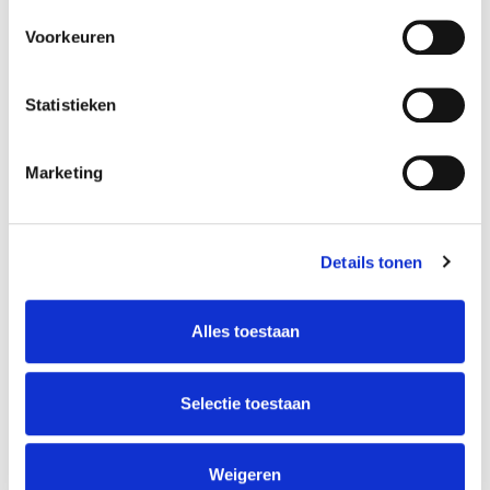
old-alumnus UvA:
€240
Voorkeuren
employee/PhD UvA:
€213
others:
€267
teacher
language
Statistieken
Danilo Nisi
Marketing
Enrol here
Details tonen
Alles toestaan
ABOUT INSTRUCTORS
Selectie toestaan
Danilo Nisi
Weigeren