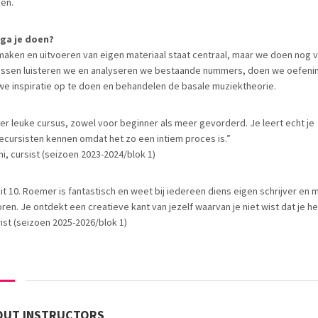
en.
ga je doen?
maken en uitvoeren van eigen materiaal staat centraal, maar we doen nog v
essen luisteren we en analyseren we bestaande nummers, doen we oefen
we inspiratie op te doen en behandelen de basale muziektheorie.
er leuke cursus, zowel voor beginner als meer gevorderd. Je leert echt je
cursisten kennen omdat het zo een intiem proces is.”
mi, cursist (seizoen 2023-2024/blok 1)
uit 10. Roemer is fantastisch en weet bij iedereen diens eigen schrijver en 
ren. Je ontdekt een creatieve kant van jezelf waarvan je niet wist dat je het
rist (seizoen 2025-2026/blok 1)
OUT INSTRUCTORS