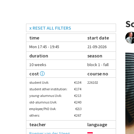
S
x RESET ALL FILTERS
time
start date
Mon 17:45 - 19:45
21-09-2026
duration
season
10 weeks
block 1 - fall
cost
ⓘ
course no
student UvA:
€134
226102
student other institution:
€174
young-alumnus UvA:
€213
old-alumnus UvA:
€240
employee/PhD UvA:
€213
others:
€267
teacher
language
Roemer van der Steeg