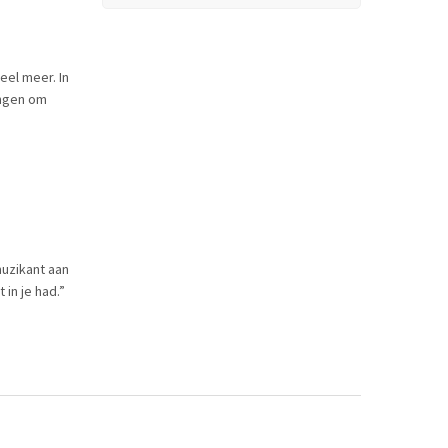
eel meer. In
ingen om
muzikant aan
 in je had.”