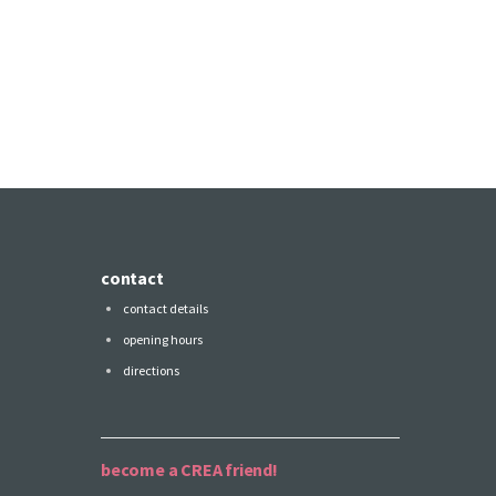
contact
contact details
opening hours
directions
become a CREA friend!