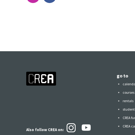
go to
calend
courses
rentals
student 
CREA fu
CREA ca
Also follow CREA
on: