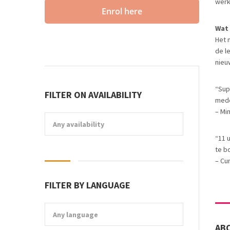
werk
Enrol here
Wat 
Het 
de l
nieu
“Sup
FILTER ON AVAILABILITY
mede
– Mi
Any availability
“11 
te bo
– Cu
FILTER BY LANGUAGE
Any language
AB