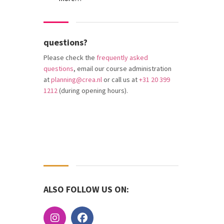
questions?
Please check the
frequently asked
questions
, email our course administration
at
planning@crea.nl
or call us at
+31 20 399
1212
(during opening hours).
ALSO FOLLOW US ON: