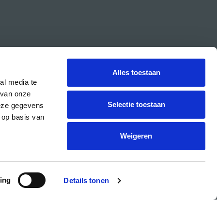
Alles toestaan
al media te
 van onze
Selectie toestaan
deze gegevens
 op basis van
CREA is the cultural student centre of the UvA.
Weigeren
ing
Details tonen
PRIVACY & COOKIE STATEMENT