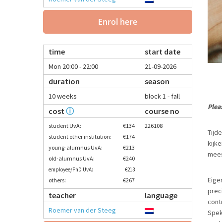
Enrol here
time
start date
Mon 20:00 - 22:00
21-09-2026
duration
season
10 weeks
block 1 - fall
Plea
cost
ⓘ
course no
student UvA:
€134
226108
Tijd
student other institution:
€174
kijk
young-alumnus UvA:
€213
mees
old-alumnus UvA:
€240
employee/PhD UvA:
€213
Eigen
others:
€267
preci
teacher
language
contr
Roemer van der Steeg
Spek