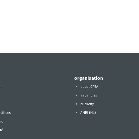
organisation
ar
about CREA
vacancies
publicity
(NL)
offices
ANBI
nd
fé