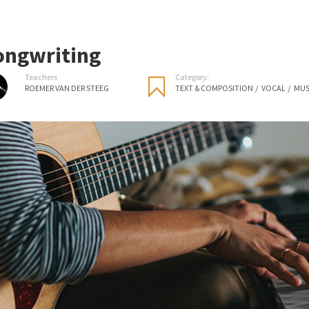
ongwriting
Teachers
Category:
ROEMER VAN DER STEEG
TEXT & COMPOSITION
/
VOCAL
/
MUS