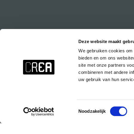
Deze website maakt gebru
We gebruiken cookies om c
Stay up to date about everything at CREA!
bieden en om ons websitev
Don't want to miss anything? Subscribe to the CREA newsletter wit
site met onze partners vo
events at CREA, special parties and the CREA course presentations.
combineren met andere inf
uw gebruik van hun servic
Subscribe to the CREA newsletter!
Toestemmingsselectie
Noodzakelijk
© 2025 Copyright CREA