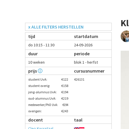
Kl
x ALLE FILTERS HERSTELLEN
tijd
startdatum
do 10:15 - 11:30
24-09-2026
duur
periode
10 weken
blok 1 - herfst
prijs
ⓘ
cursusnummer
student UvA:
€122
426131
student overig:
€158
jong-alumnus UvA:
€194
oud-alumnus UvA:
€219
medewerker/PhD UvA:
€194
overigen:
€243
docent
taal
Cleo Kwaaitaal