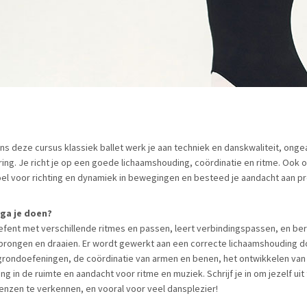
ens deze cursus klassiek ballet werk je aan techniek en danskwaliteit, onge
ring. Je richt je op een goede lichaamshouding, coördinatie en ritme. Ook o
el voor richting en dynamiek in bewegingen en besteed je aandacht aan pr
ga je doen?
efent met verschillende ritmes en passen, leert verbindingspassen, en ber
prongen en draaien. Er wordt gewerkt aan een correcte lichaamshouding d
grondoefeningen, de coördinatie van armen en benen, het ontwikkelen van
ing in de ruimte en aandacht voor ritme en muziek. Schrijf je in om jezelf ui
renzen te verkennen, en vooral voor veel dansplezier!