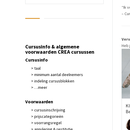
“Ik v
– Cu
Ver
Heb 
Cursusinfo & algemene
voorwaarden CREA cursussen
Cursusinfo
> taal
> minimum aantal deelnemers
> indeling cursusblokken
> …meer
Voorwaarden
Kl
> cursusinschrijving
B
> prijscategorieën
> voorrangsregel
> annulering & restitutie