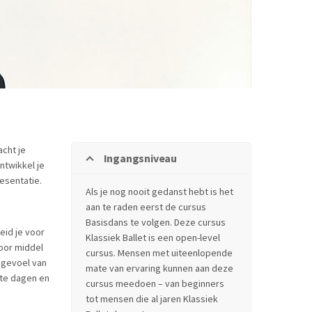
acht je
Ingangsniveau
ntwikkel je
esentatie.
Als je nog nooit gedanst hebt is het
aan te raden eerst de cursus
Basisdans te volgen. Deze cursus
eid je voor
Klassiek Ballet is een open-level
oor middel
cursus. Mensen met uiteenlopende
 gevoel van
mate van ervaring kunnen aan deze
t te dagen en
cursus meedoen – van beginners
tot mensen die al jaren Klassiek