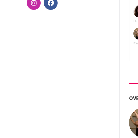
Fu
Kw
OVE