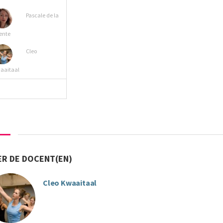
Pascale de la
ente
Cleo
aaitaal
MEER INFO
R DE DOCENT(EN)
Cleo Kwaaitaal