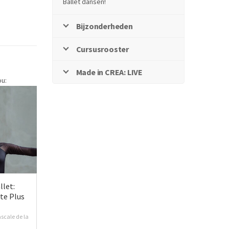
Ballet dansen!
Bijzonderheden
Cursusrooster
Made in CREA: LIVE
ou:
llet:
te Plus
scale de la