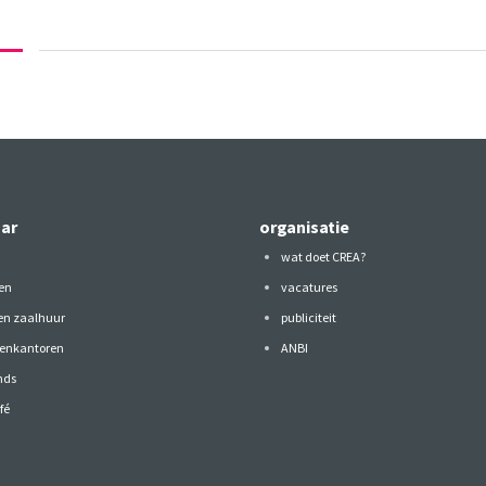
aar
organisatie
wat doet CREA?
en
vacatures
 en zaalhuur
publiciteit
tenkantoren
ANBI
nds
fé