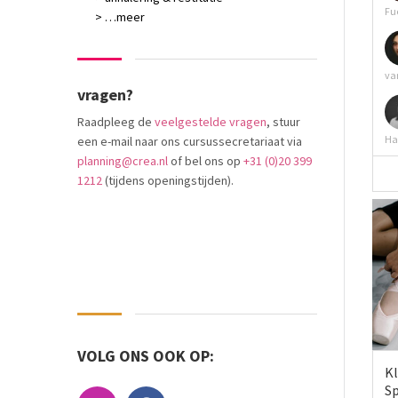
Fu
> …meer
va
vragen?
Raadpleeg de
veelgestelde vragen
, stuur
Ha
een e-mail naar ons cursussecretariaat via
planning@crea.nl
of bel ons op
+31 (0)20 399
1212
(tijdens openingstijden).
VOLG ONS OOK OP:
Kl
S