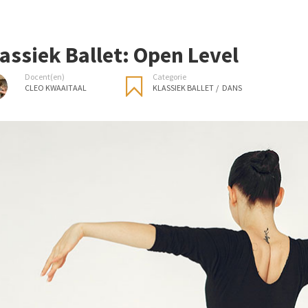
assiek Ballet: Open Level
Docent(en)
Categorie
CLEO KWAAITAAL
KLASSIEK BALLET
/
DANS