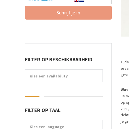
Schrijf je in
FILTER OP BESCHIKBAARHEID
Tijd
erva
gevo
Kies een availability
Wat 
Je o
op s
van 
FILTER OP TAAL
richt
je g
Kies een language