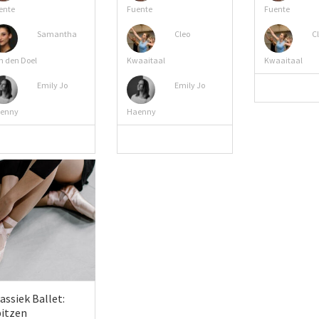
ente
Fuente
Fuente
Samantha
Cleo
Cl
n den Doel
Kwaaitaal
Kwaaitaal
Emily Jo
Emily Jo
enny
Haenny
MEER 
MEER INFO
MEER INFO
assiek Ballet:
pitzen