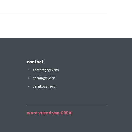
contact
contactgegevens
openingstijden
bereikbaarheid
word vriend van CREA!