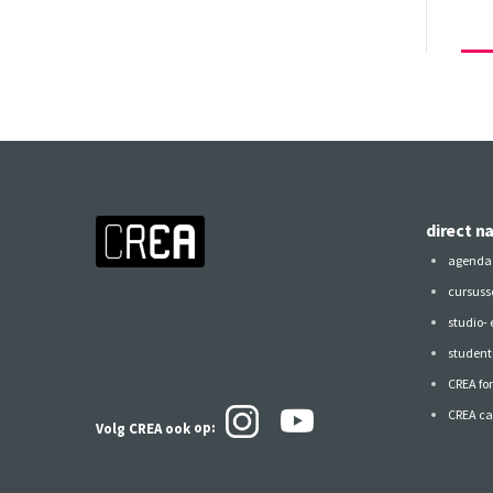
direct n
agenda
cursuss
studio-
studen
CREA fo
CREA ca
Volg CREA ook
op: