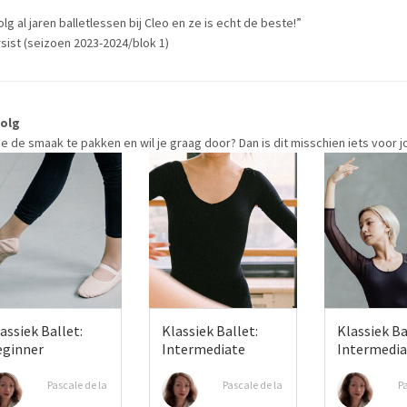
olg al jaren balletlessen bij Cleo en ze is echt de beste!”
rsist (seizoen 2023-2024/blok 1)
volg
je de smaak te pakken en wil je graag door? Dan is dit misschien iets voor j
assiek Ballet:
Klassiek Ballet:
Klassiek Ba
eginner
Intermediate
Intermedia
Pascale de la
Pascale de la
Pa