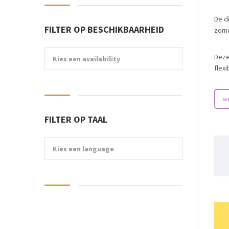
De d
FILTER OP BESCHIKBAARHEID
zome
Deze
Kies een availability
flex
w
FILTER OP TAAL
Kies een language