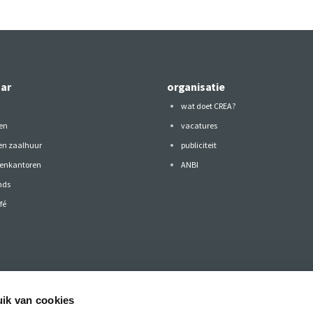
aar
organisatie
wat doet CREA?
en
vacatures
 en zaalhuur
publiciteit
tenkantoren
ANBI
nds
fé
ik van cookies