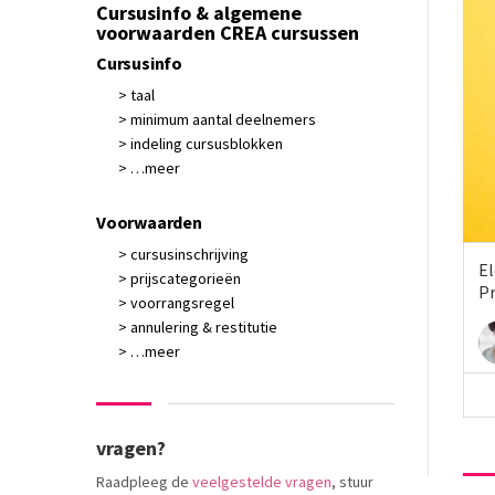
Cursusinfo & algemene
voorwaarden CREA cursussen
Cursusinfo
> taal
> minimum aantal deelnemers
> indeling cursusblokken
> …meer
Voorwaarden
> cursusinschrijving
El
> prijscategorieën
Pr
> voorrangsregel
> annulering & restitutie
> …meer
vragen?
Raadpleeg de
veelgestelde vragen
, stuur