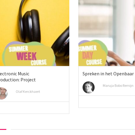
ectronic Music
Spreken in het Openbaar
oduction: Project
Maruja Bobo Remijn
Olaf Kerckhaert
MEER INFO
MEER INFO