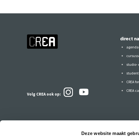
direct n
agenda
cursuss
studio-
studen
CREA fo
CREA ca
Volg CREA ook
op:
Deze website maakt gebru