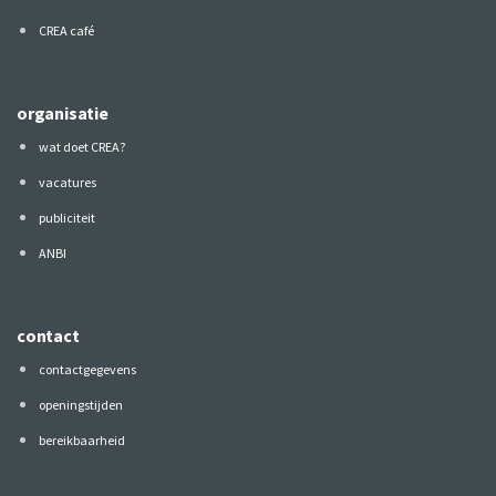
CREA café
organisatie
wat doet CREA?
vacatures
publiciteit
ANBI
contact
contactgegevens
openingstijden
bereikbaarheid