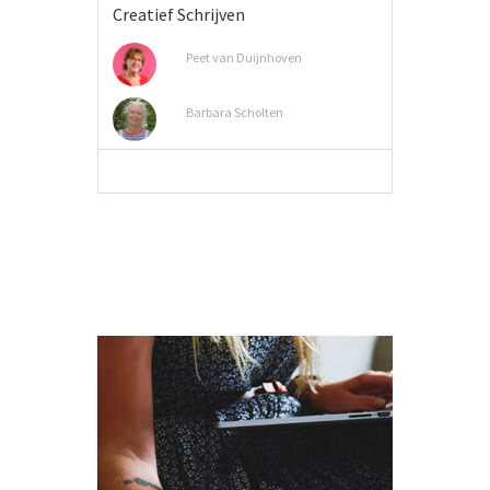
Creatief Schrijven
Peet van Duijnhoven
Barbara Scholten
MEER INFO