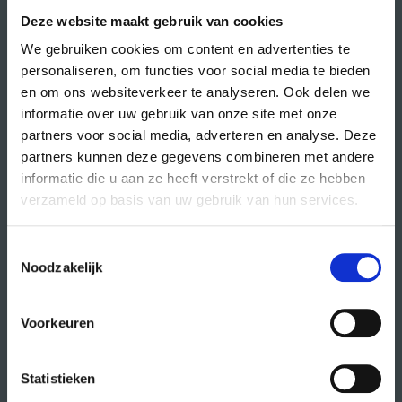
Deze website maakt gebruik van cookies
We gebruiken cookies om content en advertenties te
personaliseren, om functies voor social media te bieden
en om ons websiteverkeer te analyseren. Ook delen we
informatie over uw gebruik van onze site met onze
partners voor social media, adverteren en analyse. Deze
partners kunnen deze gegevens combineren met andere
Volg CREA ook
op:
informatie die u aan ze heeft verstrekt of die ze hebben
verzameld op basis van uw gebruik van hun services.
Toestemmingsselectie
Noodzakelijk
direct naar
agenda
Voorkeuren
cursussen
studio- en zaalhuur
Statistieken
studentenkantoren