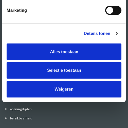
CREA fonds
Marketing
CREA café
organisatie
Details tonen
wat doet CREA?
Alles toestaan
vacatures
publiciteit
ANBI
Selectie toestaan
Weigeren
contact
contactgegevens
openingstijden
bereikbaarheid