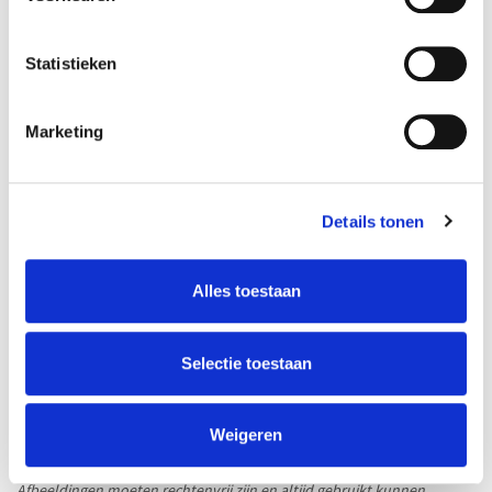
Statistieken
Marketing
1000 van 1000 Character(s) left
Details tonen
Soort event:
*
Alles toestaan
Taal event:
*
Selectie toestaan
Weigeren
Afbeelding event:
Afbeeldingen moeten rechtenvrij zijn en altijd gebruikt kunnen