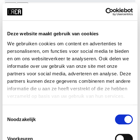
Eventuele aanvullende data & tijden:
Deze website maakt gebruik van cookies
We gebruiken cookies om content en advertenties te
personaliseren, om functies voor social media te bieden
en om ons websiteverkeer te analyseren. Ook delen we
Titel event:
*
informatie over uw gebruik van onze site met onze
partners voor social media, adverteren en analyse. Deze
partners kunnen deze gegevens combineren met andere
informatie die u aan ze heeft verstrekt of die ze hebben
Eventuele subtitel:
verzameld op basis van uw gebruik van hun services.
Toestemmingsselectie
Noodzakelijk
Omschrijving event:
*
Voorkeuren