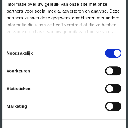
informatie over uw gebruik van onze site met onze
partners voor social media, adverteren en analyse. Deze
partners kunnen deze gegevens combineren met andere
direct naar
informatie die u aan ze heeft verstrekt of die ze hebben
agenda
verzameld op basis van uw gebruik van hun services.
cursussen
Toestemmingsselectie
studio- en zaalhuur
Noodzakelijk
studentenkantoren
CREA fonds
Voorkeuren
CREA café
Statistieken
organisatie
Marketing
wat doet CREA?
vacatures
publiciteit