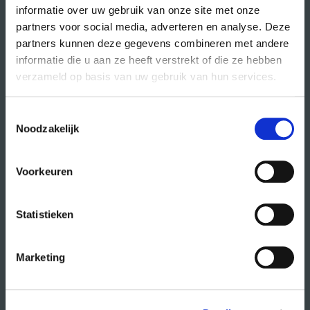
informatie over uw gebruik van onze site met onze
partners voor social media, adverteren en analyse. Deze
partners kunnen deze gegevens combineren met andere
direct naar
informatie die u aan ze heeft verstrekt of die ze hebben
agenda
verzameld op basis van uw gebruik van hun services.
cursussen
Toestemmingsselectie
studio- en zaalhuur
Noodzakelijk
studentenkantoren
CREA fonds
Voorkeuren
CREA café
Statistieken
organisatie
Marketing
wat doet CREA?
vacatures
publiciteit