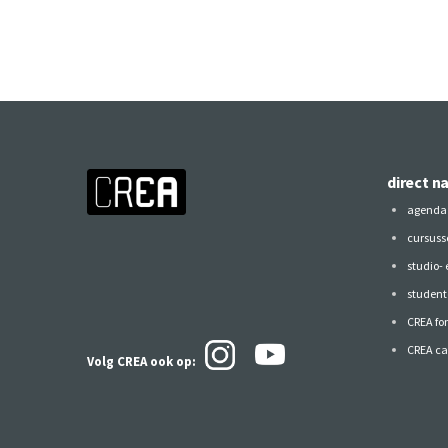
direct n
agenda
cursuss
studio-
studen
CREA fo
CREA ca
Volg CREA ook
op: