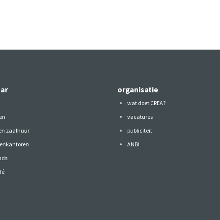
aar
organisatie
wat doet CREA?
en
vacatures
 en zaalhuur
publiciteit
tenkantoren
ANBI
nds
fé