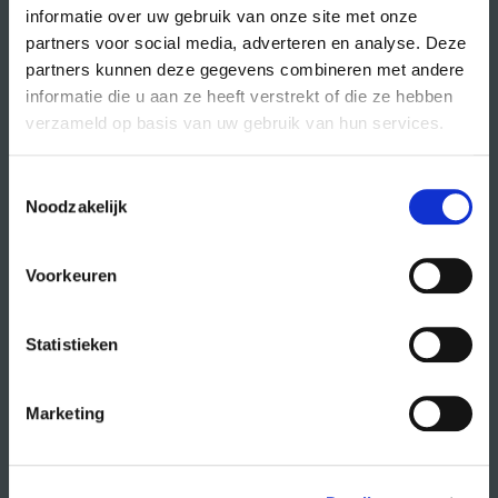
informatie over uw gebruik van onze site met onze
partners voor social media, adverteren en analyse. Deze
partners kunnen deze gegevens combineren met andere
direct naar
informatie die u aan ze heeft verstrekt of die ze hebben
agenda
verzameld op basis van uw gebruik van hun services.
cursussen
Toestemmingsselectie
studio- en zaalhuur
Noodzakelijk
studentenkantoren
CREA fonds
Voorkeuren
CREA café
Statistieken
organisatie
Marketing
wat doet CREA?
vacatures
publiciteit