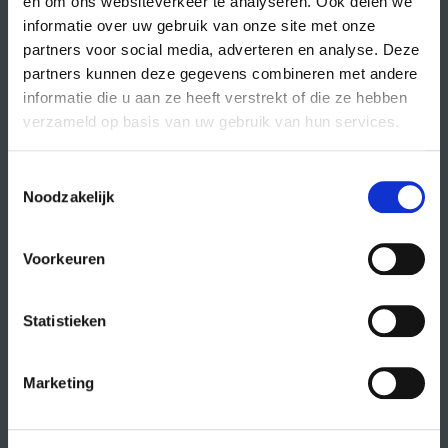
en om ons websiteverkeer te analyseren. Ook delen we
informatie over uw gebruik van onze site met onze
partners voor social media, adverteren en analyse. Deze
partners kunnen deze gegevens combineren met andere
direct naar
informatie die u aan ze heeft verstrekt of die ze hebben
verzameld op basis van uw gebruik van hun services.
agenda
cursussen
Toestemmingsselectie
studio- en zaalhuur
Noodzakelijk
studentenkantoren
Voorkeuren
CREA fonds
CREA café
Statistieken
organisatie
Marketing
wat doet CREA?
vacatures