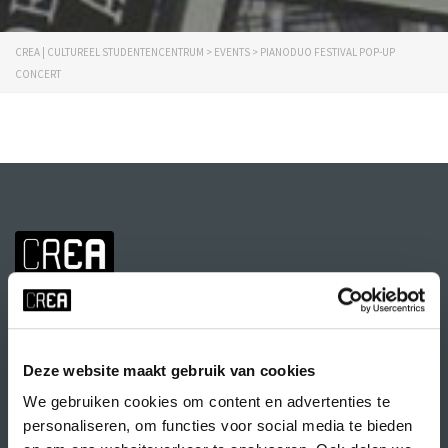
CREA | CULTUREEL STUDENTENCENTRUM
>
EVENTS
>
PIANODUO FESTIVAL POP-UP
CONCERT
Deze website maakt gebruik van cookies
We gebruiken cookies om content en advertenties te
personaliseren, om functies voor social media te bieden
Volg CREA ook
op: