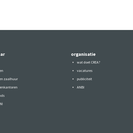
aar
organisatie
wat doet CREA?
en
vacatures
 en zaalhuur
publiciteit
tenkantoren
ANBI
nds
fé