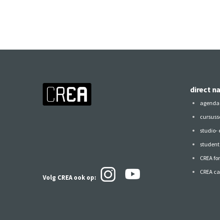
direct n
agenda
cursuss
studio-
studen
CREA fo
CREA ca
Volg CREA ook
op: