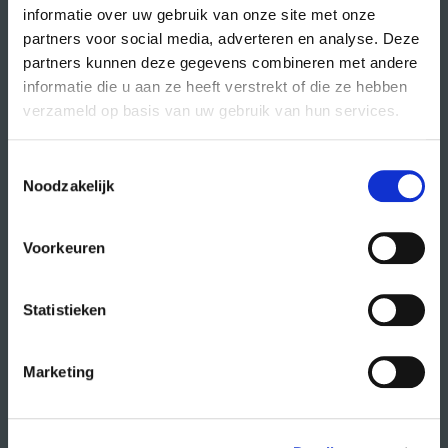
informatie over uw gebruik van onze site met onze
partners voor social media, adverteren en analyse. Deze
partners kunnen deze gegevens combineren met andere
direct naar
informatie die u aan ze heeft verstrekt of die ze hebben
agenda
verzameld op basis van uw gebruik van hun services.
cursussen
Toestemmingsselectie
studio- en zaalhuur
Noodzakelijk
studentenkantoren
CREA fonds
Voorkeuren
CREA café
Statistieken
organisatie
Marketing
wat doet CREA?
vacatures
publiciteit