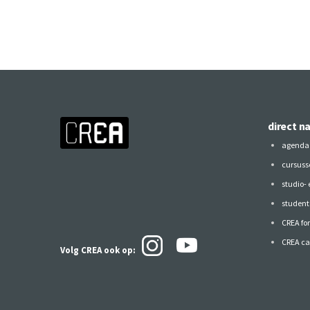
direct n
agenda
cursuss
studio-
studen
CREA fo
CREA ca
Volg CREA ook
op: