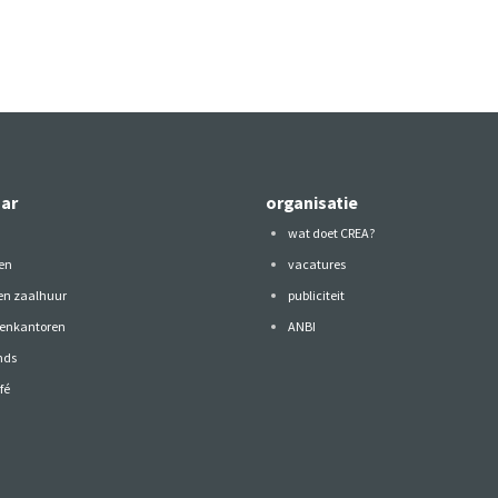
aar
organisatie
wat doet CREA?
en
vacatures
 en zaalhuur
publiciteit
tenkantoren
ANBI
nds
fé