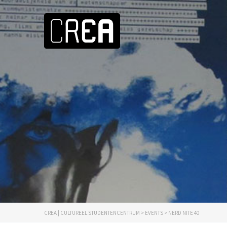
CREA | CULTUREEL STUDENTENCENTRUM
>
EVENTS
>
NERD NITE 40