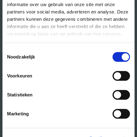
informatie over uw gebruik van onze site met onze
partners voor social media, adverteren en analyse. Deze
partners kunnen deze gegevens combineren met andere
direct naar
informatie die u aan ze heeft verstrekt of die ze hebben
agenda
verzameld op basis van uw gebruik van hun services.
cursussen
Toestemmingsselectie
studio- en zaalhuur
Noodzakelijk
studentenkantoren
CREA fonds
Voorkeuren
CREA café
Statistieken
organisatie
Marketing
wat doet CREA?
vacatures
publiciteit