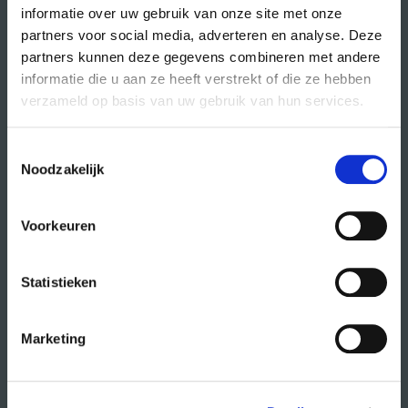
informatie over uw gebruik van onze site met onze
partners voor social media, adverteren en analyse. Deze
partners kunnen deze gegevens combineren met andere
direct naar
informatie die u aan ze heeft verstrekt of die ze hebben
agenda
verzameld op basis van uw gebruik van hun services.
cursussen
Toestemmingsselectie
studio- en zaalhuur
Noodzakelijk
studentenkantoren
CREA fonds
Voorkeuren
CREA café
Statistieken
organisatie
Marketing
wat doet CREA?
vacatures
publiciteit