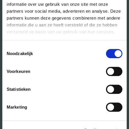
informatie over uw gebruik van onze site met onze
partners voor social media, adverteren en analyse. Deze
partners kunnen deze gegevens combineren met andere
direct naar
informatie die u aan ze heeft verstrekt of die ze hebben
agenda
verzameld op basis van uw gebruik van hun services.
cursussen
Toestemmingsselectie
studio- en zaalhuur
Noodzakelijk
studentenkantoren
CREA fonds
Voorkeuren
CREA café
Statistieken
organisatie
Marketing
wat doet CREA?
vacatures
publiciteit