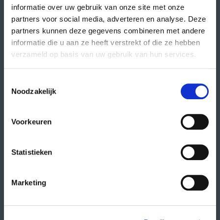
informatie over uw gebruik van onze site met onze
partners voor social media, adverteren en analyse. Deze
partners kunnen deze gegevens combineren met andere
direct naar
informatie die u aan ze heeft verstrekt of die ze hebben
agenda
verzameld op basis van uw gebruik van hun services.
cursussen
Toestemmingsselectie
studio- en zaalhuur
Noodzakelijk
studentenkantoren
CREA fonds
Voorkeuren
CREA café
Statistieken
organisatie
Marketing
wat doet CREA?
vacatures
publiciteit