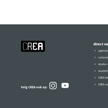
direct n
agenda
cursuss
studio-
studen
CREA fo
CREA ca
Volg CREA ook
op: