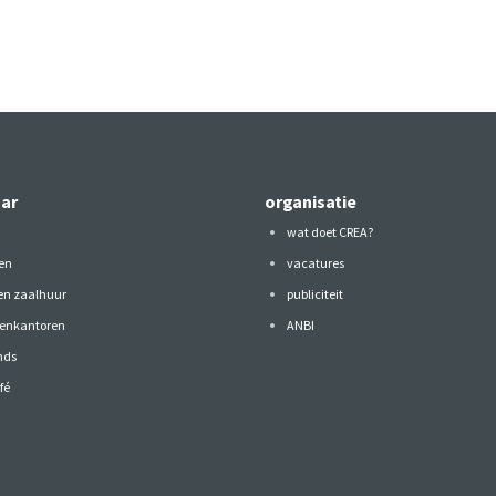
aar
organisatie
wat doet CREA?
en
vacatures
 en zaalhuur
publiciteit
tenkantoren
ANBI
nds
fé