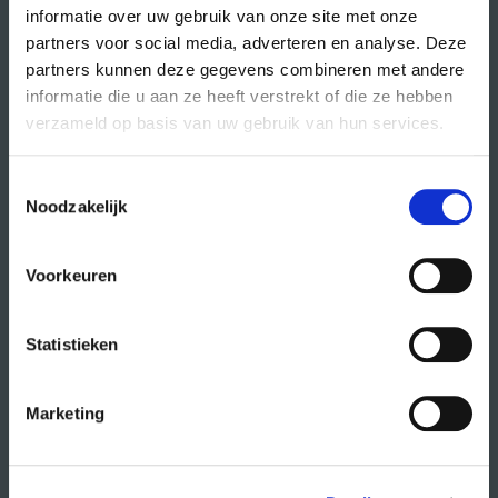
informatie over uw gebruik van onze site met onze
partners voor social media, adverteren en analyse. Deze
partners kunnen deze gegevens combineren met andere
direct naar
informatie die u aan ze heeft verstrekt of die ze hebben
agenda
verzameld op basis van uw gebruik van hun services.
cursussen
Toestemmingsselectie
studio- en zaalhuur
Noodzakelijk
studentenkantoren
CREA fonds
Voorkeuren
CREA café
Statistieken
organisatie
Marketing
wat doet CREA?
vacatures
publiciteit