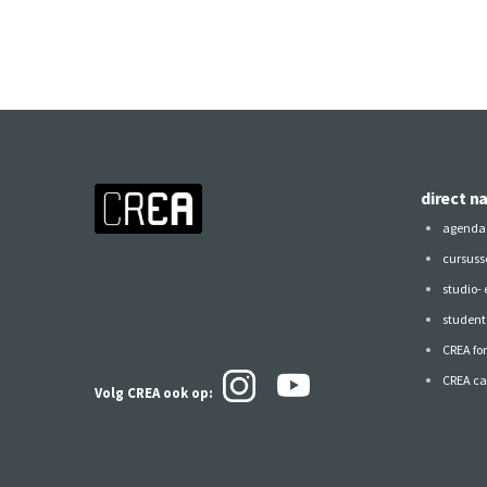
direct n
agenda
cursuss
studio-
studen
CREA fo
CREA ca
Volg CREA ook
op: