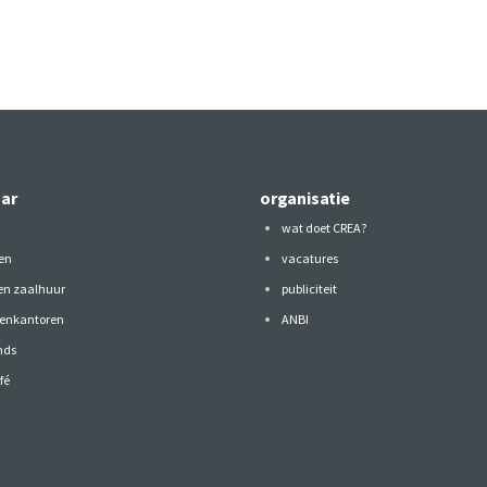
aar
organisatie
wat doet CREA?
en
vacatures
 en zaalhuur
publiciteit
tenkantoren
ANBI
nds
fé