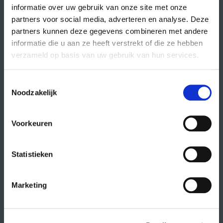
informatie over uw gebruik van onze site met onze
partners voor social media, adverteren en analyse. Deze
partners kunnen deze gegevens combineren met andere
direct naar
informatie die u aan ze heeft verstrekt of die ze hebben
agenda
verzameld op basis van uw gebruik van hun services.
cursussen
Toestemmingsselectie
studio- en zaalhuur
Noodzakelijk
studentenkantoren
CREA fonds
Voorkeuren
CREA café
Statistieken
organisatie
Marketing
wat doet CREA?
vacatures
publiciteit