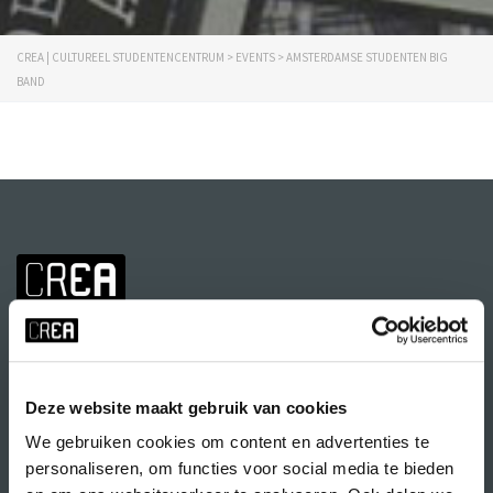
CREA | CULTUREEL STUDENTENCENTRUM
>
EVENTS
>
AMSTERDAMSE STUDENTEN BIG
BAND
Deze website maakt gebruik van cookies
We gebruiken cookies om content en advertenties te
personaliseren, om functies voor social media te bieden
Volg CREA ook
op: