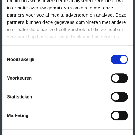
en om ons websiteverkeer te analyseren. Ook delen we
informatie over uw gebruik van onze site met onze
partners voor social media, adverteren en analyse. Deze
partners kunnen deze gegevens combineren met andere
direct naar
informatie die u aan ze heeft verstrekt of die ze hebben
verzameld op basis van uw gebruik van hun services.
agenda
cursussen
Toestemmingsselectie
studio- en zaalhuur
Noodzakelijk
studentenkantoren
Voorkeuren
CREA fonds
CREA café
Statistieken
organisatie
Marketing
wat doet CREA?
vacatures