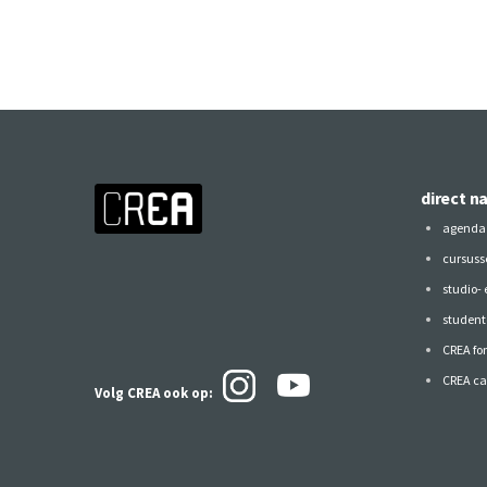
direct n
agenda
cursuss
studio-
studen
CREA fo
CREA ca
Volg CREA ook
op: