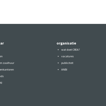
aar
organisatie
wat doet CREA?
en
vacatures
 en zaalhuur
publiciteit
tenkantoren
ANBI
nds
fé