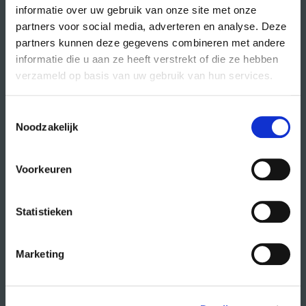
informatie over uw gebruik van onze site met onze
partners voor social media, adverteren en analyse. Deze
partners kunnen deze gegevens combineren met andere
direct naar
informatie die u aan ze heeft verstrekt of die ze hebben
agenda
verzameld op basis van uw gebruik van hun services.
cursussen
Toestemmingsselectie
studio- en zaalhuur
Noodzakelijk
studentenkantoren
CREA fonds
Voorkeuren
CREA café
Statistieken
organisatie
Marketing
wat doet CREA?
vacatures
publiciteit