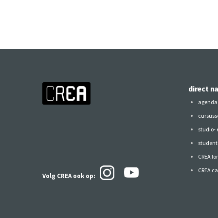
direct n
agenda
cursuss
studio-
studen
CREA fo
CREA ca
Volg CREA ook
op: