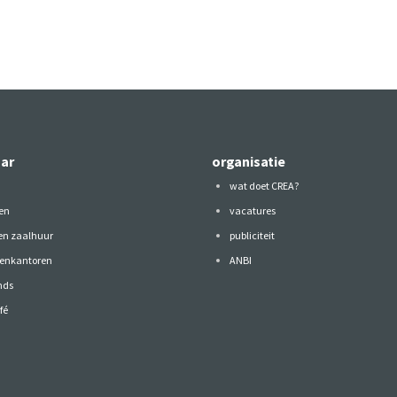
aar
organisatie
wat doet CREA?
en
vacatures
 en zaalhuur
publiciteit
tenkantoren
ANBI
nds
fé