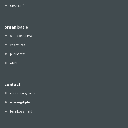
CREA café
organisatie
wat doet CREA?
vacatures
publiciteit
ANBI
contact
contactgegevens
openingstijden
bereikbaarheid