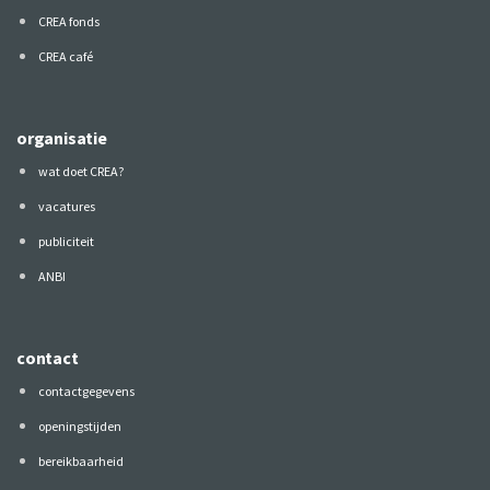
CREA fonds
CREA café
organisatie
wat doet CREA?
vacatures
publiciteit
ANBI
contact
contactgegevens
openingstijden
bereikbaarheid