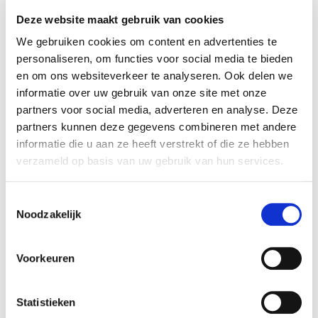
Deze website maakt gebruik van cookies
tijd
startdatum
We gebruiken cookies om content en advertenties te
za 12:30 - 16:30
18-07-2026
personaliseren, om functies voor social media te bieden
duur
periode
en om ons websiteverkeer te analyseren. Ook delen we
1 dag
blok 4 - zomer
informatie over uw gebruik van onze site met onze
prijs
ⓘ
cursusnummer
partners voor social media, adverteren en analyse. Deze
partners kunnen deze gegevens combineren met andere
student:
€60
225402
informatie die u aan ze heeft verstrekt of die ze hebben
jong-alumnus UvA/HvA:
€90
verzameld op basis van uw gebruik van hun services.
oud-alumnus UvA/HvA:
€100
medewerker UvA/HvA:
€90
overigen:
€120
Toestemmingsselectie
docent
taal
Noodzakelijk
Meggy Tucker
Voorkeuren
inschrijven niet meer mogelijk
Statistieken