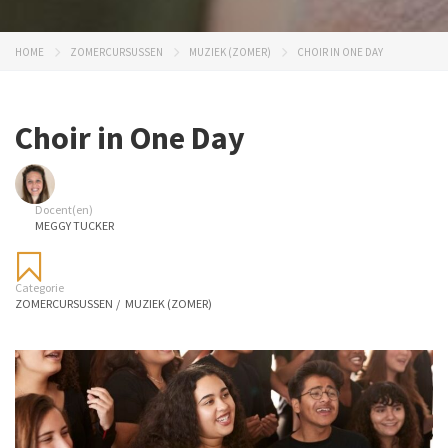
HOME
ZOMERCURSUSSEN
MUZIEK (ZOMER)
CHOIR IN ONE DAY
Choir in One Day
Docent(en)
MEGGY TUCKER
Categorie
ZOMERCURSUSSEN
/
MUZIEK (ZOMER)