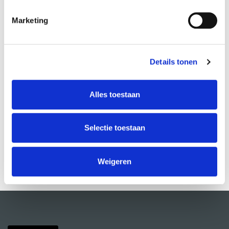
Marketing
OVER DE DOCENT(EN)
Details tonen
Meggy Tucker
Alles toestaan
Selectie toestaan
Weigeren