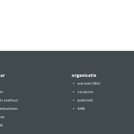
aar
organisatie
wat doet CREA?
en
vacatures
 en zaalhuur
publiciteit
tenkantoren
ANBI
nds
fé