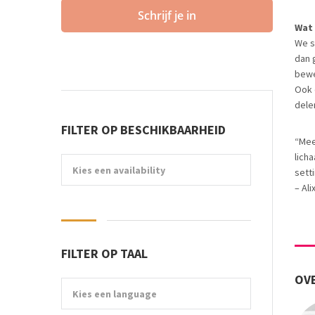
Schrijf je in
Wat
We s
dan 
bewe
Ook 
dele
FILTER OP BESCHIKBAARHEID
“Mees
lich
Kies een availability
sett
– Al
FILTER OP TAAL
OVE
Kies een language