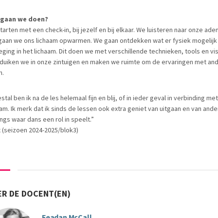
 gaan we doen?
tarten met een check-in, bij jezelf en bij elkaar. We luisteren naar onze ad
gaan we ons lichaam opwarmen. We gaan ontdekken wat er fysiek mogelijk 
ging in het lichaam. Dit doen we met verschillende technieken, tools en vis
duiken we in onze zintuigen en maken we ruimte om de ervaringen met an
n.
tal ben ik na de les helemaal fijn en blij, of in ieder geval in verbinding met
aam. Ik merk dat ik sinds de lessen ook extra geniet van uitgaan en van ande
ings waar dans een rol in speelt.”
ix (seizoen 2024-2025/blok3)
R DE DOCENT(EN)
Feadan McCall