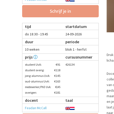
Schrijf je in
tijd
startdatum
do 18:30 - 19:45
24-09-2026
duur
periode
10 weken
blok 1 - herfst
Druk 
prijs
ⓘ
cursusnummer
lich
student UvA:
€91
426134
student overig:
€118
Doce
jong-alumnus UvA:
€145
coll
oud-alumnus UvA:
€163
van 
medewerker/PhD UvA:
€145
geda
overigen:
€181
maar
docent
taal
en j
laat
Feadan McCall
naar 