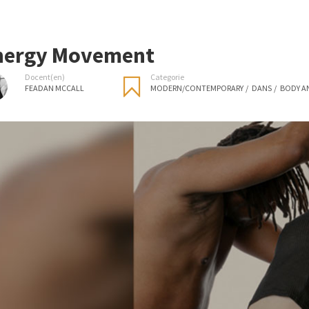
nergy Movement
Docent(en)
Categorie
FEADAN MCCALL
MODERN/CONTEMPORARY
/
DANS
/
BODY A