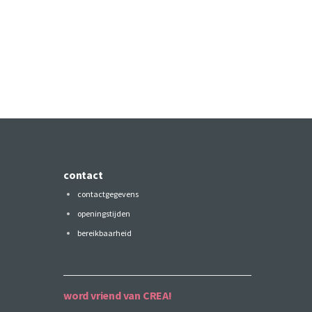
contact
contactgegevens
openingstijden
bereikbaarheid
word vriend van CREA!