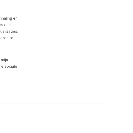
emhaling en
is qua
ualisaties.
deren te
 mijn
re sociale