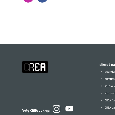
direct n
agenda
cursuss
studio-
studen
CREA fo
CREA ca
Volg CREA ook
op: