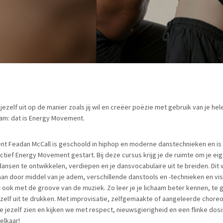
jezelf uit op de manier zoals jij wil en creëer poëzie met gebruik van je hel
aam: dat is Energy Movement.
nt Feadan McCall is geschoold in hiphop en moderne danstechnieken en is
ectief Energy Movement gestart. Bij deze cursus krijg je de ruimte om je ei
dansen te ontwikkelen, verdiepen en je dansvocabulaire uit te breiden. Dit
an door middel van je adem, verschillende danstools en -technieken en visu
 ook met de groove van de muziek. Zo leer je je lichaam beter kennen, te 
ezelf uit te drukken. Met improvisatie, zelfgemaakte of aangeleerde chore
 je jezelf zien en kijken we met respect, nieuwsgierigheid en een flinke dosi
elkaar!