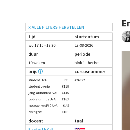
E
x ALLE FILTERS HERSTELLEN
tijd
startdatum
wo 17:15 - 18:30
23-09-2026
duur
periode
10 weken
blok 1 - herfst
prijs
ⓘ
cursusnummer
student UvA:
€91
426122
student overig:
€118
jong-alumnus UvA:
€145
oud-alumnus UvA:
€163
medewerker/PhD UvA:
€145
overigen:
€181
docent
taal
Feadan McCall