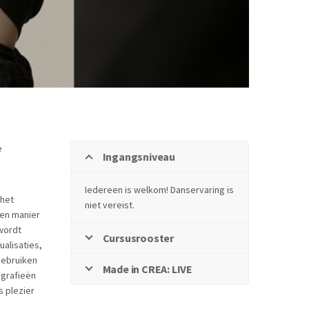
e
Ingangsniveau
Iedereen is welkom! Danservaring is
 het
niet vereist.
gen manier
 wordt
Cursusrooster
alisaties,
gebruiken
Made in CREA: LIVE
ografieën
s plezier