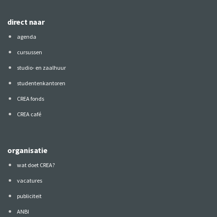
direct naar
agenda
cursussen
studio- en zaalhuur
studentenkantoren
CREA fonds
CREA café
organisatie
wat doet CREA?
vacatures
publiciteit
ANBI