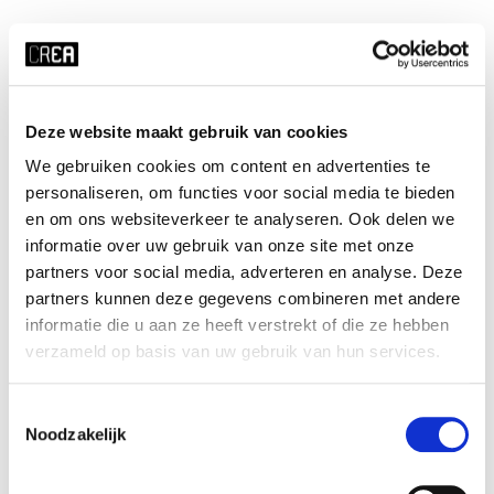
Cursusrooster
Deze website maakt gebruik van cookies
We gebruiken cookies om content en advertenties te
x ALLE FILTERS HERSTELLEN
personaliseren, om functies voor social media te bieden
tijd
startdatum
en om ons websiteverkeer te analyseren. Ook delen we
informatie over uw gebruik van onze site met onze
wo 19:15 - 21:15
04-11-2026
partners voor social media, adverteren en analyse. Deze
duur
periode
partners kunnen deze gegevens combineren met andere
5 weken
blok 1 - herfst
informatie die u aan ze heeft verstrekt of die ze hebben
prijs
ⓘ
cursusnummer
verzameld op basis van uw gebruik van hun services.
student UvA:
€91
826101
student overig:
€118
Toestemmingsselectie
jong-alumnus UvA:
€145
Noodzakelijk
oud-alumnus UvA:
€163
medewerker/PhD UvA:
€145